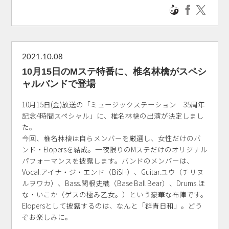
2021.10.08
10月15日のMステ特番に、椎名林檎がスペシ
ャルバンドで登場
10月15日(金)放送の「ミュージックステーション 35周年
記念4時間スペシャル」に、椎名林檎の出演が決定しまし
た。
今回、椎名林檎は自らメンバーを厳選し、女性だけのバ
ンド・Elopersを結成。一夜限りのMステだけのオリジナル
パフォーマンスを披露します。バンドのメンバーは、
Vocal.アイナ・ジ・エンド（BiSH）、Guitar.ユウ（チリヌ
ルヲワカ）、Bass.関根史織（Base Ball Bear）、Drums.ほ
な・いこか（ゲスの極み乙女。）という豪華な布陣です。
Elopersとして披露するのは、なんと「群青日和」。どう
ぞお楽しみに。