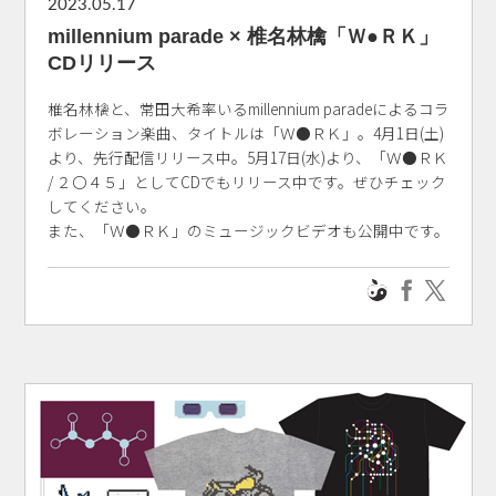
2023.05.17
millennium parade × 椎名林檎「Ｗ●ＲＫ」
CDリリース
椎名林檎と、常田大希率いるmillennium paradeによるコラ
ボレーション楽曲、タイトルは「Ｗ●ＲＫ」。4月1日(土)
より、先行配信リリース中。5月17日(水)より、「Ｗ●ＲＫ
/ ２〇４５」としてCDでもリリース中です。ぜひチェック
してください。
また、「Ｗ●ＲＫ」のミュージックビデオも公開中です。