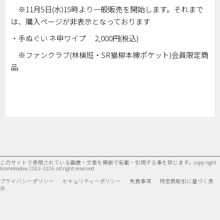
※11月5日(水)15時より一般販売を開始します。それまで
は、購入ページが非表示となっております
・手ぬぐい ネ申ワイプ 2,000円(税込)
※ファンクラブ(林檎班・SR猫柳本線ポケット)会員限定商
品
このサイトで使用されている画像・文章を無断で転載・引用する事を禁じます。
copy right
kronekodow 2003-2026 all right reserved
プライバシーポリシー
セキュリティーポリシー
免責事項
特定商取引に基づく表
示