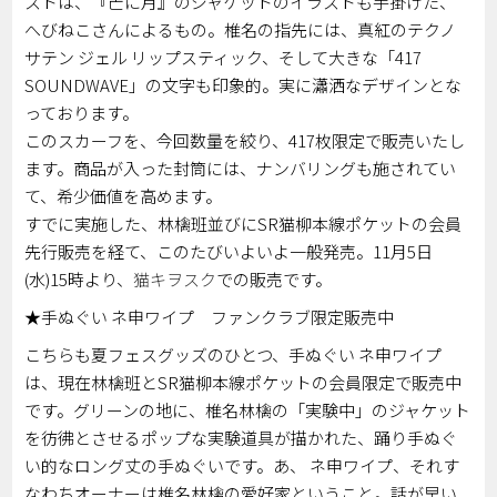
ストは、『芒に月』のジャケットのイラストも手掛けた、
へびねこさんによるもの。椎名の指先には、真紅のテクノ
サテン ジェル リップスティック、そして大きな「417
SOUNDWAVE」の文字も印象的。実に瀟洒なデザインとな
っております。
このスカーフを、今回数量を絞り、417枚限定で販売いたし
ます。商品が入った封筒には、ナンバリングも施されてい
て、希少価値を高めます。
すでに実施した、林檎班並びにSR猫柳本線ポケットの会員
先行販売を経て、このたびいよいよ一般発売。11月5日
(水)15時より、
猫キヲスク
での販売です。
★手ぬぐい ネ申ワイプ ファンクラブ限定販売中
こちらも夏フェスグッズのひとつ、手ぬぐい ネ申ワイプ
は、現在林檎班とSR猫柳本線ポケットの会員限定で販売中
です。グリーンの地に、椎名林檎の「実験中」のジャケット
を彷彿とさせるポップな実験道具が描かれた、踊り手ぬぐ
い的なロング丈の手ぬぐいです。あ、 ネ申ワイプ、それす
なわちオーナーは椎名林檎の愛好家ということ。話が早い