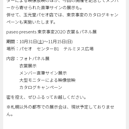
ターによる映像放映のほか、今回の開催を記念してメンバ
ーから寄せられた直筆サインの展示も。
併せて、玉光堂パセオ店では、東京事変のカタログキャン
ペーンも実施いたします。
paseo presents 東京事変2O2O 衣裳＆パネル展
期間：10月31日(土)～11月15日(日)
場所：パセオ センターB1 テルミヌス広場
内容：フォトパネル展
衣裳展示
メンバー直筆サイン展示
大型モニターによる映像放映
カタログキャンペーン
密を控え、ぜひふるってお越しください。
※札幌以外の都市での展示会は、現状予定しておりませ
ん。