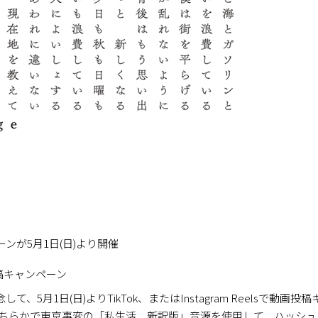
ンが5月1日(日)より開催
動画投稿キャンペーン
5月1日(日)よりTikTok、またはInstagram Reelsで動
 Reelsのどちらかで東京事変の「私生活 新訳版」音源を使用して、ハ