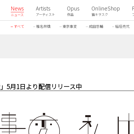
News
Artists
Opus
OnlineShop
アーティスト
作品
猫キヲスク
ニュース
すべて
椎名林檎
東京事変
成田悠輔
稲垣亮弐
活」5月1日より配信リリース中