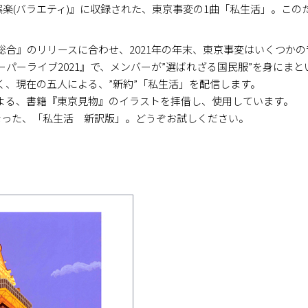
bum『娯楽(バラエティ)』に収録された、東京事変の1曲「私生活」。
総合』のリリースに合わせ、2021年の年末、東京事変はいくつか
スーパーライブ2021』で、メンバーが”選ばれざる国民服”を身にま
く、現在の五人による、”新約”「私生活」を配信します。
よる、書籍『東京見物』のイラストを拝借し、使用しています。
となった、「私生活 新訳版」。どうぞお試しください。