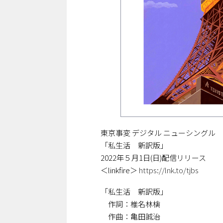
東京事変 デジタル ニューシングル
「私生活 新訳版」
2022年５月1日(日)配信リリース
＜linkfire＞
https://lnk.to/tjbs
「私生活 新訳版」
作詞：椎名林檎
作曲：亀田誠治