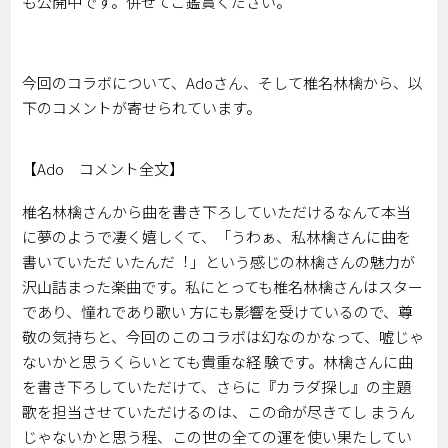
も公開中です。併せてご鑑賞ください。
今回のコラボについて、Adoさん、そして椎名林檎から、以
下のコメントが寄せられています。
【Ado コメント全文】
椎名林檎さんから曲を書き下ろしていただけるなんて本当
に夢のようで凄く嬉しくて、「うわぁ、私林檎さんに曲を
書いていただ いたんだ︕」という感じの林檎さんの魅⼒が
沢⼭詰まった楽曲です。私にとっても椎名林檎さんはスター
であり、憧れであり歌い ⽅にも影響を受けているので、尊
敬の気持ちと、今回のこのコラボは幻なのかなって、嘘じゃ
ないかと思うくらいとても貴重な経 験です。林檎さんに曲
を書き下ろしていただけて、さらに『カラダ探し』の主題
歌を担当させていただけるのは、この命が尽きてし まうん
じゃないかと思う程、この世の全ての運を使い果たしてい