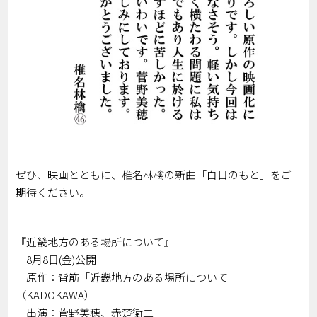
ぜひ、映画とともに、椎名林檎の新曲「白日のもと」をご
期待ください。
『近畿地方のある場所について』
8月8日(金)公開
原作：背筋「近畿地方のある場所について」
（KADOKAWA）
出演：菅野美穂、赤楚衛二