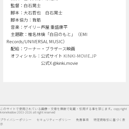
監督：白石晃士
脚本：大石哲也 白石晃士
脚本協力：背筋
音楽：ゲイリー芦屋 重盛康平
主題歌：椎名林檎「白日のもと」（EMI
Records/UNIVERSAL MUSIC）
配給：ワーナー・ブラザース映画
オフィシャル：公式サイト
KINK
I-MOVIE.JP
公式X @kinki₋movie
このサイトで使用されている画像・文章を無断で転載・引用する事を禁じます。
copy right
kronekodow 2003-2026 all right reserved
プライバシーポリシー
セキュリティーポリシー
免責事項
特定商取引に基づく表
示