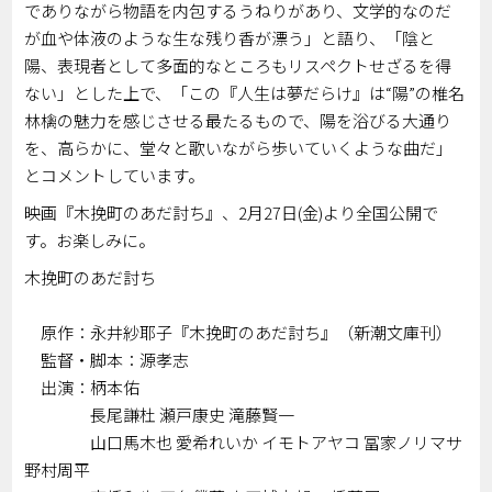
でありながら物語を内包するうねりがあり、文学的なのだ
が血や体液のような生な残り香が漂う」と語り、「陰と
陽、表現者として多面的なところもリスペクトせざるを得
ない」とした上で、「この『人生は夢だらけ』は“陽”の椎名
林檎の魅力を感じさせる最たるもので、陽を浴びる大通り
を、高らかに、堂々と歌いながら歩いていくような曲だ」
とコメントしています。
映画『木挽町のあだ討ち』、2月27日(金)より全国公開で
す。お楽しみに。
木挽町のあだ討ち
原作：永井紗耶子『木挽町のあだ討ち』（新潮文庫刊）
監督・脚本：源孝志
出演：柄本佑
長尾謙杜 瀬戸康史 滝藤賢一
山口馬木也 愛希れいか イモトアヤコ 冨家ノリマサ
野村周平