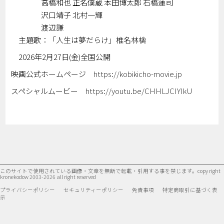
高橋和也 正名僕蔵 本田博太郎 石橋蓮司
沢口靖子 北村一輝
渡辺謙
主題歌：「人生は夢だらけ」椎名林檎
2026年2月27日(金)全国公開
映画公式ホームページ
https://kobikicho-movie.jp
スペシャルムービー
https://youtu.be/CHHLJCIYIkU
このサイトで使用されている画像・文章を無断で転載・引用する事を禁じます。
copy right
kronekodow 2003-2026 all right reserved
プライバシーポリシー
セキュリティーポリシー
免責事項
特定商取引に基づく表
示