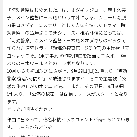
『時効警察はじめました』は、オダギリジョー、麻生久美
子、メイン監督に三木聡という布陣による、シュールな脱
力系コメディーミステリーとして人気を博したドラマ「時
効警察」の12年ぶりの新シリーズ。椎名林檎にとっては、
「時効警察」のメイン監督・三木聡×オダギリのタッグで
作られた連続ドラマ『熱海の捜査官』(2010年)の主題歌『天
国へようこそ』(東京事変)の作詞作曲を担当して以来、9年
ぶりの三木ワールドとのコラボとなります。
10月からの初回放送にさがけ、9月29日(日)21時より『時効
警察 復活2時間SP』が放送されますが、そこで主題歌「公
然の秘密」が初オンエア決定。また、その翌日、9月30日
(月)より、「公然の秘密」は配信リリースがスタートとなり
ます。
どうぞご期待ください。
作曲に当たって、椎名林檎からのコメントが寄せられていま
す。
こちら
からどうぞ。