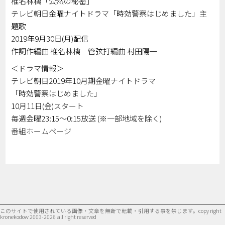
椎名林檎「公然の秘密」
テレビ朝日金曜ナイトドラマ「時効警察はじめました」主
題歌
2019年9月30日(月)配信
作詞作編曲 椎名林檎 管弦打編曲 村田陽一
＜ドラマ情報＞
テレビ朝日2019年10月期金曜ナイトドラマ
「時効警察はじめました」
10月11日(金)スタート
毎週金曜23:15～0:15放送 (※一部地域を除く)
番組ホームページ
このサイトで使用されている画像・文章を無断で転載・引用する事を禁じます。
copy right
kronekodow 2003-2026 all right reserved