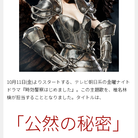
10月11日(金)
より
スタート
する、
テレビ朝日系
の金曜ナイト
ドラマ
『時効警察はじめました』
。この主題歌を、椎名林
檎が担当することとなりました。タイトルは、
「公然の秘密」