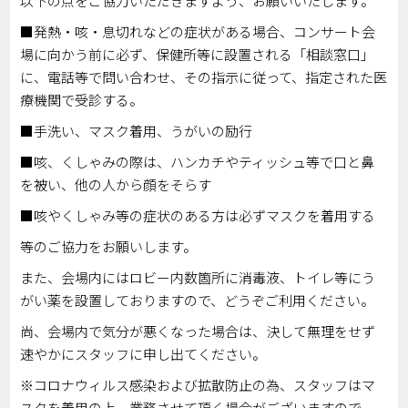
以下の点をご協力いただきますよう、お願いいたします。
■発熱・咳・息切れなどの症状がある場合、コンサート会
場に向かう前に必ず、保健所等に設置される「相談窓口」
に、電話等で問い合わせ、その指示に従って、指定された医
療機関で受診する。
■手洗い、マスク着用、うがいの励行
■咳、くしゃみの際は、ハンカチやティッシュ等で口と鼻
を被い、他の人から顔をそらす
■咳やくしゃみ等の症状のある方は必ずマスクを着用する
等のご協力をお願いします。
また、会場内にはロビー内数箇所に消毒液、トイレ等にう
がい薬を設置しておりますので、どうぞご利用ください。
尚、会場内で気分が悪くなった場合は、決して無理をせず
速やかにスタッフに申し出てください。
※コロナウィルス感染および拡散防止の為、スタッフはマ
スクを着用の上、業務させて頂く場合がございますので、