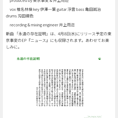
produced by 東京事変 & 井上雨迩
vox 椎名林檎 key 伊澤一葉 guitar 浮雲 bass 亀田誠治
drums 刄田綴色
recording & mixing engineer 井上雨迩
新曲 「永遠の存在証明」は、4月8日(水)にリリース予定の東
京事変のEP『ニュース』にも収録されます。あわせてお楽
しみに。