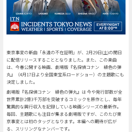
東京事変の新曲「永遠の不在証明」が、2月29日(土)の閏日
に配信リリースすることとなりました。また、この楽曲
は、今春公開する映画、劇場版『名探偵コナン 緋色の弾
丸』（4月17日より全国東宝系ロードショー）の主題歌にも
決定しました。
劇場版『名探偵コナン 緋色の弾丸』は 今や発行部数が全
世界累計2億3千万部を突破するコミックを原作とし、毎年
驚異的な興行収入を記録している映画シリーズの最新作。
毎回、主題歌にも注目が集まる劇場版ですが、このたび東
京事変とは初のタッグとなります。本編への期待が広が
る、スリリングなナンバーです。