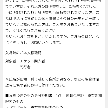
必ず1点、ご持参ください。写真付きの身分証明書をお持ち
でない方は、それ以外の証明書を2点、ご持参ください。
下に明記された身分証明書を当日持参されなかった方、ま
たは申込時に登録した個人情報とその日の来場者が一致し
ていないと認められた方は、ご入場をお断りいたしますの
で、くれぐれもご注意ください。
たいへんお手数をおかけいたしますが、ご理解のほど、な
にとぞよろしくお願いいたします。
入場時のご本人様確認
対象者：チケット購入者
同行者
※氏名が旧姓、引っ越しで住所が異なる、などの場合は確
認時に係の者にお申し付けください。
■写真つきのもの身分証明書 1点 ・運転免許証 ※有効期
限内のもの
・パスポート ※有効期限内のもの