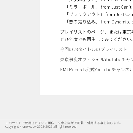
「ミラーボール」 from Just Can’t He
「ブラックアウト」 from Just Can’t 
「恋の売り込み」 from Dynamite o
プレイリストのページ、または東京事変オ
ぜひ何度でも再生してみてください
今回の23タイトルのプレイリスト
東京事変オフィシャルYouTubeチャ
EMI Records公式YouTubeチャンネ
このサイトで使用されている画像・文章を無断で転載・引用する事を禁じます。
copy right kronekodow 2003-2026 all right reserved