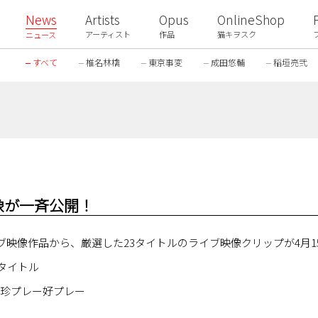
News
Artists
Opus
OnlineShop
アーティスト
作品
猫キヲスク
ニュース
すべて
椎名林檎
東京事変
成田悠輔
稲垣亮弐
像が一斉公開！
映像作品から、厳選した23タイトルのライブ映像クリップが4月1
タイトル
 珍プレー好プレー