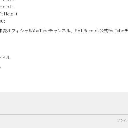
lp It.
Help It.
ut
フィシャルYouTubeチャンネル、EMI Records公式YouTu
。
ンネル
ル
プライ