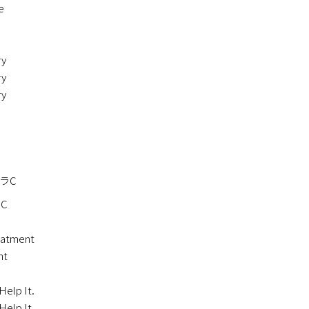
e
y
y
y
ラC
C
atment
nt
lp It.
lp It.