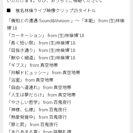
いただけます。ぜひ、おうちでご視聴ください。
■ 椎名林檎ライブ映像クリップ25タイトル
「機知との遭遇-Sound&Vivision-」～「本能」 from (生)林檎
博’18
「カーネーション」 from (生)林檎博’18
「長く短い祭」 from (生)林檎博’18
「目抜き通り」 from (生)林檎博’18
「獣ゆく細道」 from (生)林檎博’18
「ギブス」 from 真空地帯
「弁解ドビュッシー」 from 真空地帯
「浴室」 from 真空地帯
「自由へ道連れ」 from 真空地帯
「人生は夢だらけ」 from 真空地帯
「やさしい哲学」 from 百鬼夜行
「神様、仏様」 from 百鬼夜行
「熱愛発覚中」 from 百鬼夜行
「罪と罰」 from 百鬼夜行
「ありあまる富」 from 陰翳礼讃