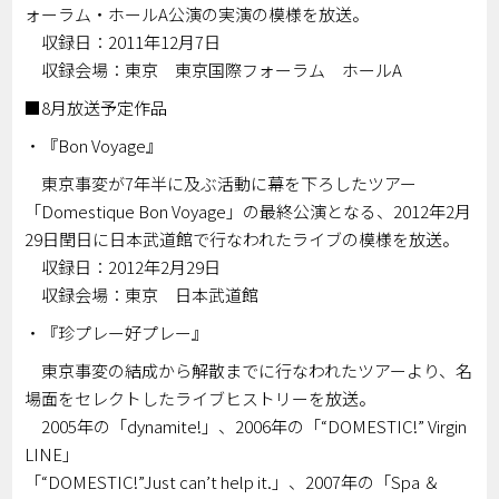
ォーラム・ホールA公演の実演の模様を放送。
収録日：2011年12月7日
収録会場：東京 東京国際フォーラム ホールA
■8月放送予定作品
・『Bon Voyage』
東京事変が7年半に及ぶ活動に幕を下ろしたツアー
「Domestique Bon Voyage」の最終公演となる、2012年2月
29日閏日に日本武道館で行なわれたライブの模様を放送。
収録日：2012年2月29日
収録会場：東京 日本武道館
・『珍プレー好プレー』
東京事変の結成から解散までに行なわれたツアーより、名
場面をセレクトしたライブヒストリーを放送。
2005年の「dynamite!」、2006年の「“DOMESTIC!” Virgin
LINE」
「“DOMESTIC!”Just can’t help it.」、2007年の「Spa ＆