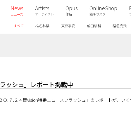
News
Artists
Opus
OnlineShop
アーティスト
作品
猫キヲスク
ニュース
すべて
椎名林檎
東京事変
成田悠輔
稲垣亮弐
スフラッシュ」レポート掲載中
Ｏ.７.２４閏vision特番ニュースフラッシュ」のレポートが、