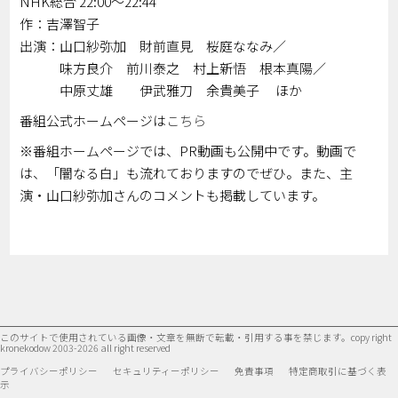
NHK総合 22:00～22:44
作：吉澤智子
出演：山口紗弥加 財前直見 桜庭ななみ／
味方良介 前川泰之 村上新悟 根本真陽／
中原丈雄 伊武雅刀 余貴美子 ほか
番組公式ホームページは
こちら
※番組ホームページでは、PR動画も公開中です。動画で
は、「闇なる白」も流れておりますのでぜひ。また、主
演・山口紗弥加さんのコメントも掲載しています。
このサイトで使用されている画像・文章を無断で転載・引用する事を禁じます。
copy right
kronekodow 2003-2026 all right reserved
プライバシーポリシー
セキュリティーポリシー
免責事項
特定商取引に基づく表
示