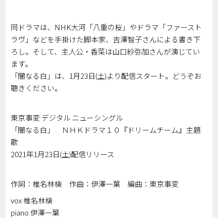
同ドラマは、NHK大河「八重の桜」やドラマ「ファースト
ラヴ」などを手掛けた脚本家、吉澤智子さんによる書き下
ろし。そして、主人公・香菜は山口紗弥加さんが演じてい
ます。
「闇なる白」は、1月23日(土)より配信スタート。どうぞお
聴きください。
東京事変 デジタル ニューシングル
「闇なる白」 ＮＨＫドラマ１０『ドリームチーム』主題
歌
2021年1月23日(土)配信リリース
作詞：椎名林檎 作曲：伊澤一葉 編曲：東京事変
vox 椎名林檎
piano 伊澤一葉