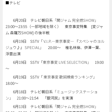
■テレビ
6月20日 テレビ朝日系
「関ジャム 完全燃SHOW」
23:00～23:55（一部地域を除く） 東京事変特集 [変ジャ
ム 森羅万SHOW] の後半戦
6月19日 SSTV「
V.I.P.―東京事変― 『スペシャのヨル
ジュウ♪』 SPECIAL」
20:00～ 椎名林檎、伊澤一葉、
浮雲出演
6月19日 SSTV「
東京事変 LIVE SELECTION」
19:00
～
6月19日 SSTV「
東京事変 歌詞検索ランキング」
18:00～
6月18日 テレビ朝日系
「ミュージックステーショ
ン」
21:00～21:54 「銀河民」を実演
6月13日 テレビ朝日系
「関ジャム 完全燃SHOW」