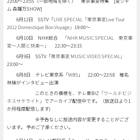
23:00～23:55（一部地域を除く） 東京事変特集 [変ジャ
ム 森羅万SHOW]
6月12日 SSTV「
LIVE SPECIAL「東京事変Live Tour
2012 Domestique Bon Voyage」
19:00～
6月10日 NHK総合
「NHK MUSIC SPECIAL 東京事
変～人類と快楽～」
22:30～23:15
6月9日 SSTV「
東京事変 MUSIC VIDEO SPECIAL」
23:00～
6月8日 テレビ東京系「
WBS
」 22:00～22:58 椎名
林檎がインタビュー出演
このときの模様を、テレ東BIZ
「ワールドビジ
ネスサテライト」
でアーカイブ配信中です。（放送日より1
か月程度配信します)
※予告なしに放送内容が変更することがござ
います。 予めご了承ください。