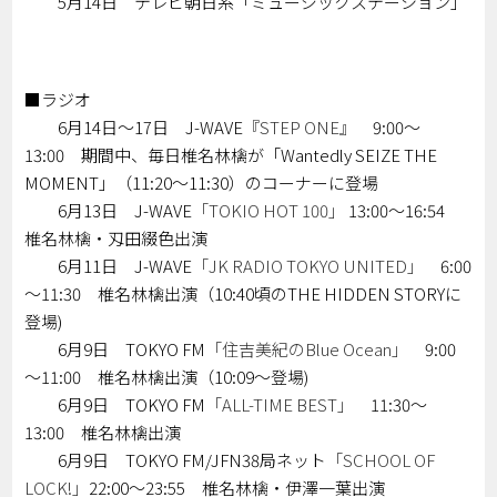
5月14日 テレビ朝日系「ミュージックステーション」
■ラジオ
6月14日～17日 J-WAVE
『STEP ONE』
9:00～
13:00 期間中、毎日椎名林檎が「Wantedly SEIZE THE
MOMENT」（11:20～11:30）のコーナーに登場
6月13日 J-WAVE
「TOKIO HOT 100」
13:00～16:54
椎名林檎・刄田綴色出演
6月11日 J-WAVE
「JK RADIO TOKYO UNITED」
6:00
～11:30 椎名林檎出演（10:40頃のTHE HIDDEN STORYに
登場)
6月9日 TOKYO FM
「住吉美紀のBlue Ocean」
9:00
～11:00 椎名林檎出演（10:09～登場)
6月9日 TOKYO FM
「ALL-TIME BEST」
11:30～
13:00 椎名林檎出演
6月9日 TOKYO FM/JFN38局ネット
「SCHOOL OF
LOCK!」
22:00～23:55 椎名林檎・伊澤一葉出演