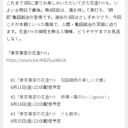
これまで3回に渡りお楽しみいただいてきた花金ﾅｲﾄも、い
よいよ明日で最後。第4回目は、満を持して真打ち、”師
匠”亀田誠治の登場です。過去の3回はさしずめマクラ、今回
こそが本題といった風格で、人間・亀田誠治の深淵に迫り
ます。花金ﾅｲﾄの掉尾を飾る人情噺、どうぞサゲまでお見逃
しなく。
「東京事変の花金ﾅｲﾄ」
https://youtu.be/WBZiLpd8v1k
#1
「東京事変の花金ﾅｲﾄ 刄田綴色の楽しい夕食」
6月11日(金) 22:00配信予定
#2
「東京事変の花金ﾅｲﾄ 伊澤一葉のﾄﾚｰﾆﾝgood！」
6月18日(金) 22:00配信予定
#3
「東京事変の花金ﾅｲﾄ ぐも散歩」
6月25日(金) 22:00配信予定