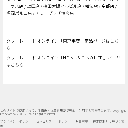
ーラス店 / 上田店 / 梅田大阪マルビル店 / 難波店 / 京都店 /
福岡パルコ店 / アミュプラザ博多店
タワーレコード オンライン「東京事変」商品ページは
こち
ら
タワーレコード オンライン「NO MUSIC, NO LIFE.」ページ
は
こちら
このサイトで使用されている画像・文章を無断で転載・引用する事を禁じます。
copy right
kronekodow 2003-2026 all right reserved
プライバシーポリシー
セキュリティーポリシー
免責事項
特定商取引に基づく表
示