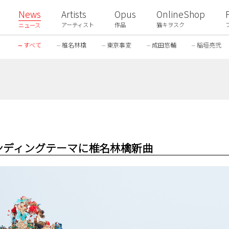
News
Artists
Opus
OnlineShop
アーティスト
作品
猫キヲスク
ニュース
すべて
椎名林檎
東京事変
成田悠輔
稲垣亮弐
ンディングテーマに椎名林檎新曲