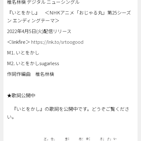
椎名林檎 デジタル ニューシングル
『いとをかし』
＜NHKアニメ「おじゃる丸」第25シーズ
ン エンディングテーマ
＞
2022
年4月5日(火)配信リリース
＜linkfire＞
https://lnk.to/srtoogood
M1. いとをかし
M2. いとをかしsugarless
作詞作編曲 椎名林檎
★歌詞公開中
『いとをかし』の歌詞を公開中です。どうぞご覧くださ
い。