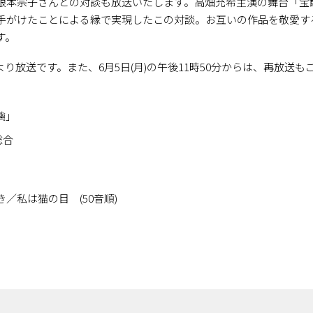
根本宗子さんとの対談も放送いたします。高畑充希主演の舞台「宝
手がけたことによる縁で実現したこの対談。お互いの作品を敬愛す
す。
0時より放送です。また、6月5日(月)の午後11時50分からは、再放
林檎」
K総合
35
私は猫の目 (50音順)