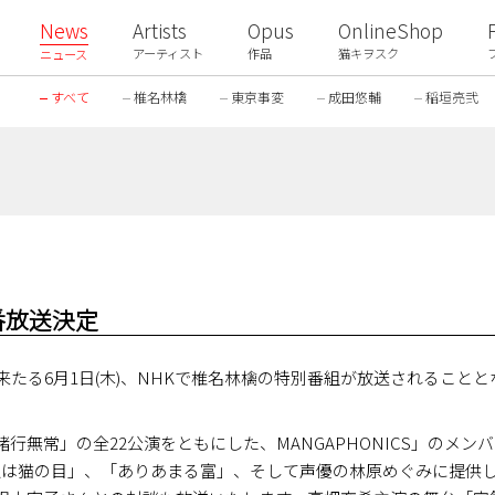
News
Artists
Opus
OnlineShop
アーティスト
作品
猫キヲスク
ニュース
すべて
椎名林檎
東京事変
成田悠輔
稲垣亮弐
番放送決定
来たる6月1日(木)、NHKで椎名林檎の特別番組が放送されること
行無常」の全22公演をともにした、MANGAPHONICS」のメン
私は猫の目」、「ありあまる富」、そして声優の林原めぐみに提供