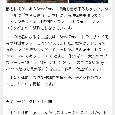
椎名林檎が、あのSexy Zoneに楽曲を書き下ろしました。タ
イトルは「本音と建前」。本作は、菊池風磨主演のカンテ
レ・フジテレビ系 火曜23時ドラマ「火ドラ★イレブン」
『ウソ婚』の主題歌にもなっています。
今回の椎名による楽曲提供は、Sexy Zone、ドラマサイド両
者の熱烈オファーにより実現しました。椎名は、ドラマの
原作マンガを読み込んだ上で曲を制作。その結果、ドラマ
のテーマのである”ウソから始まる甘酸っぱくて大人のラブ
ストーリー”を存分に感じさせつつも、今までにないSexy
Zoneの魅力を最大限に引き出した作品に仕上がりました。
「本音と建前」の作詞作編曲を担った、椎名林檎のコメン
トを、ただいま掲載中です。
★ミュージックビデオ公開
「本音と建前」(YouTube Ver.)のミュージックビデオが、本