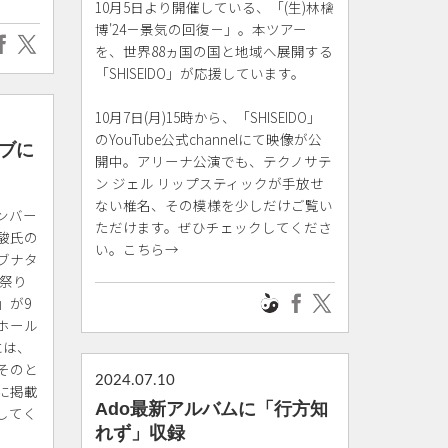
10月5日より開催している、「(生)林檎
博'24－景気の回復－」。本ツアー
を、世界88ヵ国の国と地域へ展開する
「SHISEIDO」が応援しています。
10月7日(月)15時から、「SHISEIDO」
のYouTube公式channelにて映像が公
ブに
開中。アリーナ公演でも、テクノサテ
ン ジェル リップスティックが手放せ
ない椎名、その模様を少しだけご覧い
ンバー
ただけます。ぜひチェックしてくださ
駿氏の
い。こちら→
ブナタ
プ祭り
」が9
ホール
には、
そのと
2024.07.10
に掲載
Ado最新アルバムに「行方知
してく
れず」収録