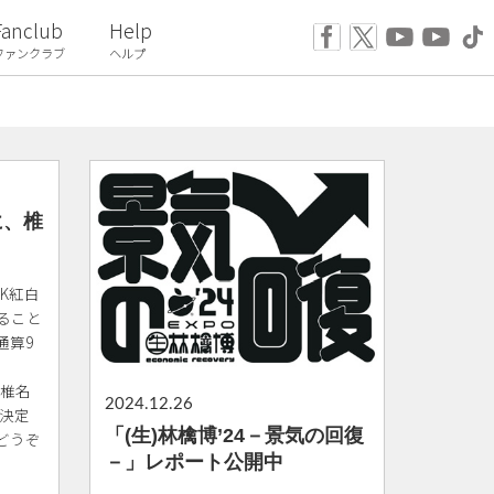
Fanclub
Help
ファンクラブ
ヘルプ
に、椎
K紅白
ること
通算9
(椎名
2024.12.26
も決定
「(生)林檎博’24－景気の回復
どうぞ
－」レポート公開中