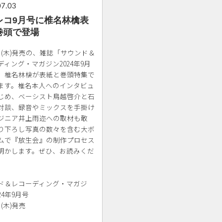
07.03
レコ9月号に椎名林檎表
巻頭で登場
5日(木)発売の、雑誌「サウンド＆
ディング・マガジン2024年9月
、椎名林檎が表紙と巻頭特集で
ます。椎名本人へのインタビュ
じめ、ベーシスト鳥越啓介と石
対談、録音やミックスを手掛け
ジニア井上雨迩への取材も敢
り下ろし写真の数々を含む大ボ
ムで『放生会』の制作プロセス
明かします。ぜひ、お読みくだ
ド＆レコーディング・マガジ
24年9月号
日(木)発売