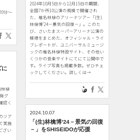
2024年10月5日から12月15日の期間、
全国7か所10公演の規模で開催され
20分～
た、椎名林檎のアリーナツアー「(生)
林檎博'24－景気の回復－」。このた
び、さいたまスーパーアリーナ公演の
模様をまとめた、オフィシャル・ライ
ブレポートが、ユニバーサルミュージ
ックの椎名林檎特設サイト、その他い
くつかの音楽サイトにてにて公開中で
す。ライブ写真も掲載多数。ぜひチェ
ズに
ックしてください。詳しくは→
)林檎
開発グ
確認く
2024.10.07
このツア
「(生)林檎博’24－景気の回復
て実施
－」をSHISEIDOが応援
ござい
。