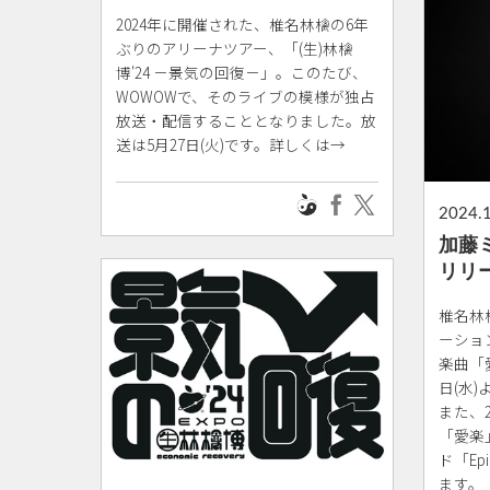
2024年に開催された、椎名林檎の6年
ぶりのアリーナツアー、「(生)林檎
博'24 －景気の回復－」。このたび、
WOWOWで、そのライブの模様が独占
放送・配信することとなりました。放
送は5月27日(火)です。詳しくは→
2024.
加藤
リリ
椎名林
ーショ
楽曲「愛
日(水
また、2
「愛楽
ド「Ep
ます。