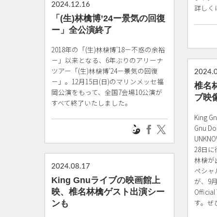
2024.12.16
詳しく
「(生)林檎博’24ー景気の回復
ー」全公演終了
2018年の「(生)林檎博'18－不惑の余裕
－」以来となる、6年ぶりのアリーナ
ツアー「(生)林檎博'24－景気の回復
2024.
－」。12月15日(日)のマリンメッセ福
椎名
岡公演をもって、全国7会場10公演が
ブ映
すべて終了いたしました。
King
Gnu Do
UNKN
28日
林檎が
2024.08.17
ペシャ
King Gnuライブの映画館上
が、9月
Offic
映、椎名林檎ゲスト出演シー
す。ぜ
ンも