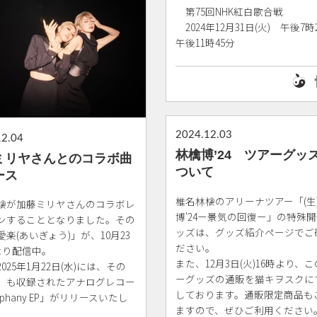
第75回NHK紅白歌合戦
2024年12月31日(火) 午後7時
午後11時45分
2024.12.03
12.04
林檎博’24 ツアーグッ
ミリヤさんとのコラボ曲
ついて
ース
椎名林檎のアリーナツアー「(生
檎が加藤ミリヤさんのコラボレ
博'24ー景気の回復ー」の特殊
ンすることとなりました。その
ッズは、グッズ紹介ページでご
楽(あいぎょう)」が、10月23
ださい。
)より配信中。
また、12月3日(火)16時より、
025年1月22日(水)には、その
ーグッズの通販を猫キヲスクに
」も収録されたアナログレコー
しております。通販限定商品も
iphany EP」がリリースいたし
ますので、ぜひご利用ください