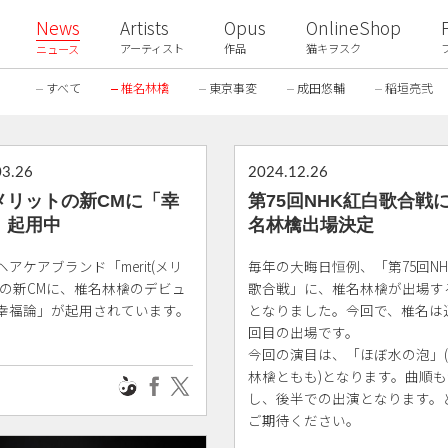
News
Artists
Opus
OnlineShop
アーティスト
作品
猫キヲスク
ニュース
すべて
椎名林檎
東京事変
成田悠輔
稲垣亮弐
03.26
2024.12.26
メリットの新CMに「幸
第75回NHK紅白歌合戦
」起用中
名林檎出場決定
アケアブランド「merit(メリ
毎年の大晦日恒例、「第75回NH
」の新CMに、椎名林檎のデビュ
歌合戦」に、椎名林檎が出場す
幸福論」が起用されています。
となりました。今回で、椎名は
回目の出場です。
今回の演目は、「ほぼ水の泡」
林檎ともも)となります。曲順
し、後半での出演となります。
ご期待ください。