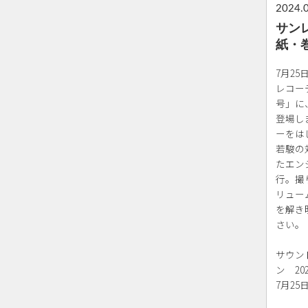
2024.
サン
紙・
7月2
レコー
号」に
登場し
ーをは
若駿の
たエン
行。撮
リュー
を解き
さい。
サウン
ン 20
7月25