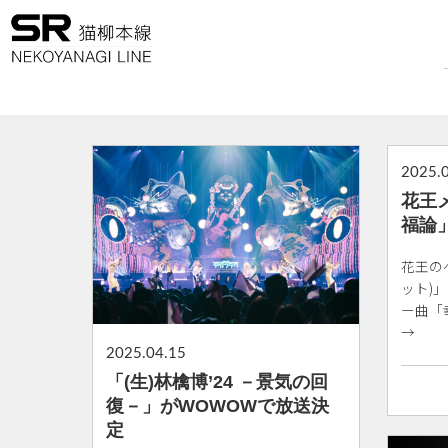
2025.
花王
福論
花王のヘ
ット)
ー曲「
→
2025.04.15
「(生)林檎博’24 －景気の回
復－」がWOWOWで放送決
定