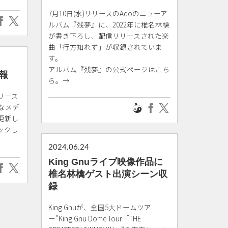
7月10日(水)リリースのAdoのニューア
ルバム『残夢』に、2022年に椎名林檎
が書き下ろし、配信リリースされた楽
曲「行方知れず」が収録されていま
す。
アルバム『残夢』の公式ページはこち
報
ら。→
リース
なメデ
更新し
ックし
2024.06.24
King Gnuライブ映像作品に
椎名林檎ゲスト出演シーン収
録
King Gnuが、全国5大ドームツア
ー”King Gnu Dome Tour「THE