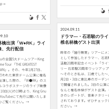
は→
2024.09.11
ドラマ―・石若駿のライ
09.10
椎名林檎ゲスト出演
林檎出演「W●RK」ライ
像、先行配信
昨年の「諸行無常」ツアーにメ
として参加したドラマ―、石若
 Gnuの全国5大ドームツアーKing
活動20周年記念イベント「ライ
me Tour 「THE GREATEST
リー 石若駿20周年ワッツアッ
OWN」。その、今年1月27日、
～そのとき私は、11歳でした～
に行われた東京ドーム公演に椎名
月2日・3日に恵比寿のガーデン
出演した際の、「W●RK」のス
で開催されました。3日の公演
ルコラボステージのライブ映像
なんと椎名林檎がゲスト出演。
10日(火)の19時より、King Gnu
きのレポートが、音楽ナタリー
ial YouTubeにて先行公開いたしま
されております。ぜひチェック
ひご覧ください。→
ださい。→