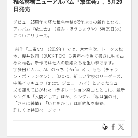
椎名林檎ニューアルバム『放生会』、5月29
日発売
デビュー25周年を経た椎名林檎が5年ぶりの新作となる、
アルバム『放生会』（読み：ほうじょうや）5月29日(水)
についにリリース。
前作『三毒史』（2019年）では、宮本浩次、トータス松
本、櫻井敦司（BUCK-TICK）ら男声への当て書きに味を占
めた椎名。新作では七人の歌姫たちを狙い撃ちます。
宇多田ヒカル、AI、のっち（Perfume）、もも（チャラ
ン・ポ・ランタン）、Daoko、新しい学校のリーダーズ、
中嶋イッキュウ（tricot、ジェニーハイ）といったミュー
ズを迎えて紡がれたコラボレーション楽曲とともに、最新
シングル「人間として」ほか、シングル「私は猫の目」
「さらば純情」「いとをかし」は新約版を収録。
詳しくは特設ページで→