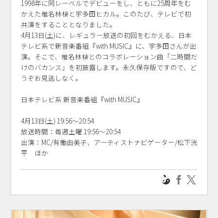
1998年に同レーベルでデビューをし、ともに25周年をむ
かえた椎名林檎と宇多田ヒカル。このたび、テレビで初
共演をすることとなりました。
4月13日(土)に、レギュラー放送の初回をむかえる、日本
テレビ系で新音楽番組『with MUSIC』に、宇多田さんが出
演。そこで、椎名林檎とのコラボレーション曲「二時間だ
けのバカンス」を初披露します。永久保存版ですので、ど
うぞお見逃しなく。
日本テレビ系 新音楽番組『with MUSIC』
4月13日(土) 19:56～20:54
放送時間：毎週土曜 19:56～20:54
出演：MC/有働由美子、アーティストナビゲーター/松下洸
平 ほか