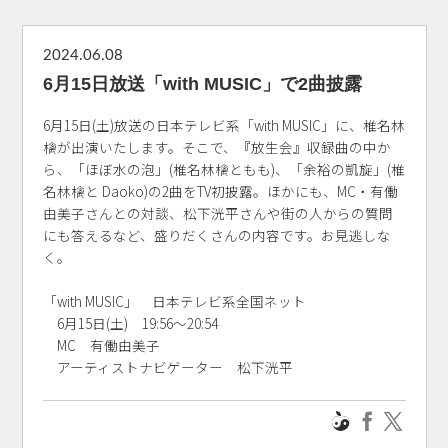
2024.06.08
6月15日放送「with MUSIC」で2曲披露
6月15日(土)放送の日本テレビ系「with MUSIC」に、椎名林
檎が出演いたします。そこで、『放生会』収録曲の中か
ら、「ほぼ水の泡」(椎名林檎ともも)、「余裕の凱旋」(椎
名林檎と Daoko)の2曲をTV初披露。ほかにも、MC・有働
由美子さんとの対談、松下洸平さんや街の人からの質問
にも答えるなど、盛りだくさんの内容です。お見逃しな
く。
「with MUSIC」 日本テレビ系全国ネット
6月15日(土) 19:56～20:54
MC 有働由美子
アーティストナビゲーター 松下洸平