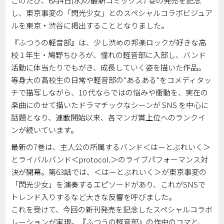
このたび、6月4日(水)の最新コミックス7 巻の発売を記念
し、東京事変の「閃光少女」とのスペシャルコラボビジュア
ルを東京・渋谷に掲出することとなりました。
『ふつうの軽音部』は、少し渋めの邦楽ロックが好きな高
校 1 年生・鳩野ちひろが、憧れの軽音部に入部し、バンド
活動に体当たりでもがき、成長していく姿を描いた作品。
等身大の高校生の日常や軽音部の”あるある“をコメディタッ
チで描写しながら、10 代ならではの悩みや衝動を、実在の
楽曲にのせて描いたドラマチックなシーンが SNS を中心に
話題となり、連載開始以来、各マンガ賞上位へのランクイ
ンが続いています。
最新の7巻は、主人公の所属するバンド＜はーとぶれいく＞
とライバルバンド＜protocol.＞のライブパフォーマンス対
決が開幕。第63話では、＜はーとぶれいく＞が東京事変の
「閃光少女」を演奏するエピソードがあり、これがSNSで
トレンド入りするなど大きな反響を呼びました。
これを受けて、今回の新刊発売を記念したスペシャルコラボ
レーションが実現。『ふつうの軽音部』の作中のコマと、