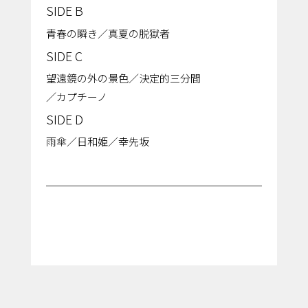
SIDE B
⻘春の瞬き／真夏の脱獄者
SIDE C
望遠鏡の外の景⾊／決定的三分間
／カプチーノ
SIDE D
⾬傘／⽇和姫／幸先坂