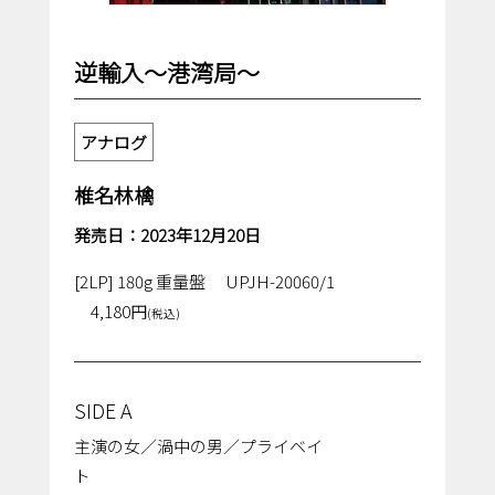
逆輸入～港湾局～
アナログ
椎名林檎
発売日：2023年12月20日
[2LP] 180g 重量盤
UPJH-20060/1
4,180円
(税込)
SIDE A
主演の⼥／渦中の男／プライベイ
ト