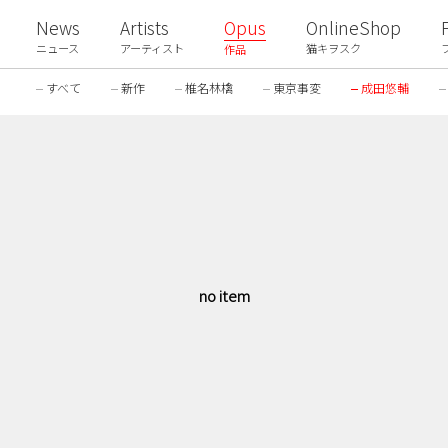
News
Artists
Opus
OnlineShop
ニュース
アーティスト
猫キヲスク
作品
すべて
新作
椎名林檎
東京事変
成田悠輔
no item