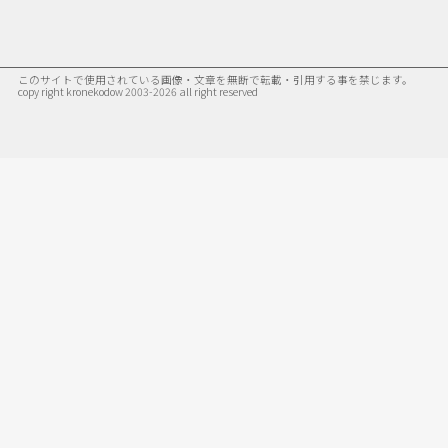
このサイトで使用されている画像・文章を無断で転載・引用する事を禁じます。
copy right kronekodow 2003-2026 all right reserved