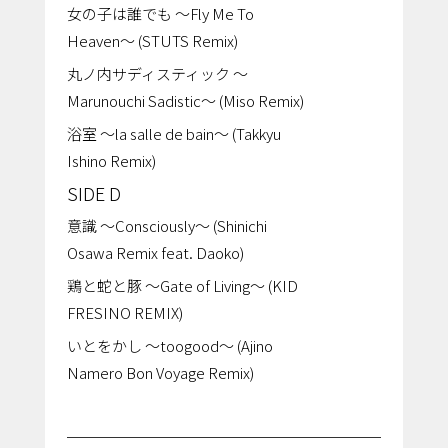
女の子は誰でも ～Fly Me To
Heaven～ (STUTS Remix)
丸ノ内サディスティック ～
Marunouchi Sadistic～ (Miso Remix)
浴室 ～la salle de bain～ (Takkyu
Ishino Remix)
SIDE D
意識 ～Consciously～ (Shinichi
Osawa Remix feat. Daoko)
鶏と蛇と豚 ～Gate of Living～ (KID
FRESINO REMIX)
いとをかし ～toogood～ (Ajino
Namero Bon Voyage Remix)