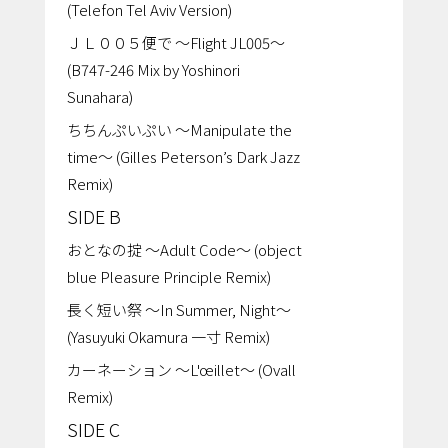
(Telefon Tel Aviv Version)
ＪＬ００５便で ～Flight JL005～
(B747-246 Mix by Yoshinori
Sunahara)
ちちんぷいぷい ～Manipulate the
time～ (Gilles Peterson’s Dark Jazz
Remix)
SIDE B
おとなの掟 ～Adult Code～ (object
blue Pleasure Principle Remix)
長く短い祭 ～In Summer, Night～
(Yasuyuki Okamura 一寸 Remix)
カーネーション ～L'œillet～ (Ovall
Remix)
SIDE C