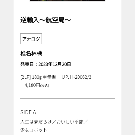
逆輸入～航空局～
アナログ
椎名林檎
発売日：2023年12月20日
[2LP] 180g 重量盤
UPJH-20062/3
4,180円
(税込)
SIDE A
⼈⽣は夢だらけ／おいしい季節／
少⼥ロボット