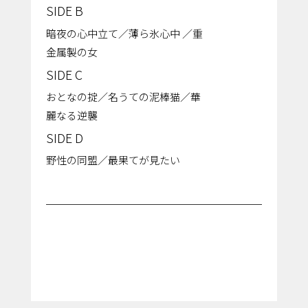
SIDE B
暗夜の⼼中⽴て／薄ら氷⼼中 ／重
金属製の女
SIDE C
おとなの掟／名うての泥棒猫／華
麗なる逆襲
SIDE D
野性の同盟／最果てが⾒たい