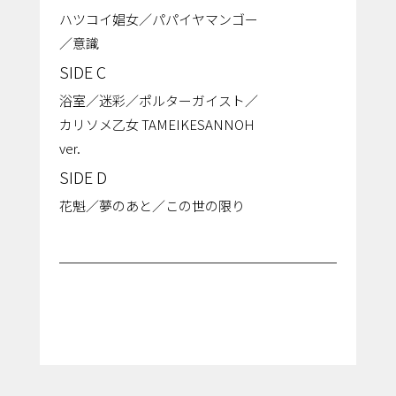
ハツコイ娼⼥／パパイヤマンゴー
／意識
SIDE C
浴室／迷彩／ポルターガイスト／
カリソメ⼄⼥ TAMEIKESANNOH
ver.
SIDE D
花魁／夢のあと／この世の限り