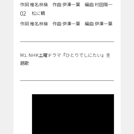
作詞 椎名林檎 作曲 伊澤一葉 編曲 村田陽一
02
松に鶴
作詞 椎名林檎 作曲 伊澤一葉 編曲 伊澤一葉
M1. NHK土曜ドラマ『ひとりでしにたい』主
題歌