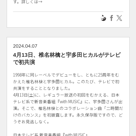
す。詳しくは→
2024.04.07
4月13日、椎名林檎と宇多田ヒカルがテレビ
で初共演
1998年に同レーベルでデビューをし、ともに25周年をむ
かえた椎名林檎と宇多田ヒカル。このたび、テレビで初
共演をすることとなりました。
4月13日(土)に、レギュラー放送の初回をむかえる、日本
テレビ系で新音楽番組『with MUSIC』に、宇多田さんが出
演。そこで、椎名林檎とのコラボレーション曲「二時間だ
けのバカンス」を初披露します。永久保存版ですので、ど
うぞお見逃しなく。
日本テレビ系 新音楽番組『with MUSIC』