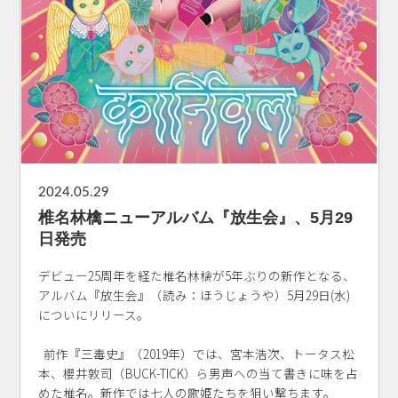
2024.05.29
椎名林檎ニューアルバム『放生会』、5月29
日発売
デビュー25周年を経た椎名林檎が5年ぶりの新作となる、
アルバム『放生会』（読み：ほうじょうや）5月29日(水)
についにリリース。
前作『三毒史』（2019年）では、宮本浩次、トータス松
本、櫻井敦司（BUCK-TICK）ら男声への当て書きに味を占
めた椎名。新作では七人の歌姫たちを狙い撃ちます。