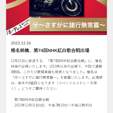
2023.12.26
椎名林檎、第74回NHK紅白歌合戦出場
12月31日に放送する、「第74回NHK紅白歌合戦」に、椎名
林檎が出場いたします。2019年以来の出場で、今回で通算
8度目。このたび歌唱楽曲も発表となりました。椎名は
「㋚〜さすがに諸行無常篇〜」を披露いたします。出演順
は、後半の6組目となります（スペシャルメドレーを除
く）。どうぞご期待ください
第74回NHK紅白歌合戦
2023年12月31日(日) 午後7時20分～午後11時45分