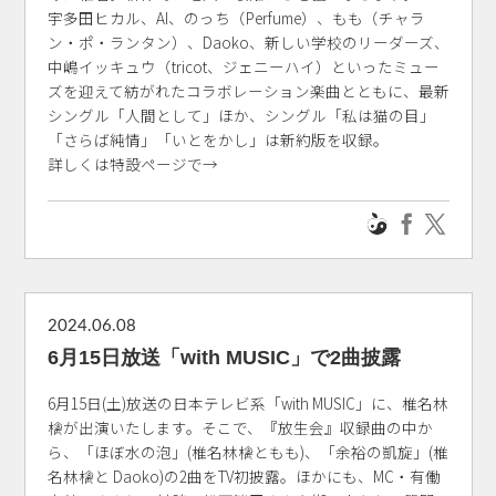
宇多田ヒカル、AI、のっち（Perfume）、もも（チャラ
ン・ポ・ランタン）、Daoko、新しい学校のリーダーズ、
中嶋イッキュウ（tricot、ジェニーハイ）といったミュー
ズを迎えて紡がれたコラボレーション楽曲とともに、最新
シングル「人間として」ほか、シングル「私は猫の目」
「さらば純情」「いとをかし」は新約版を収録。
詳しくは特設ページで→
2024.06.08
6月15日放送「with MUSIC」で2曲披露
6月15日(土)放送の日本テレビ系「with MUSIC」に、椎名林
檎が出演いたします。そこで、『放生会』収録曲の中か
ら、「ほぼ水の泡」(椎名林檎ともも)、「余裕の凱旋」(椎
名林檎と Daoko)の2曲をTV初披露。ほかにも、MC・有働