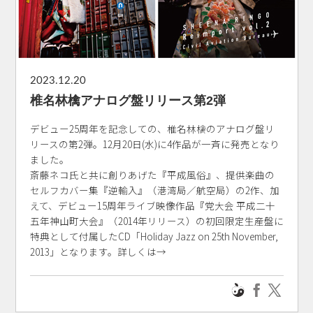
2023.12.20
椎名林檎アナログ盤リリース第2弾
デビュー25周年を記念しての、椎名林檎のアナログ盤リ
リースの第2弾。12月20日(水)に4作品が一斉に発売となり
ました。
斎藤ネコ氏と共に創りあげた『平成風俗』、提供楽曲の
セルフカバー集『逆輸入』（港湾局／航空局）の2作、加
えて、デビュー15周年ライブ映像作品『党大会 平成二十
五年神山町大会』（2014年リリース）の初回限定生産盤に
特典として付属したCD「Holiday Jazz on 25th November,
2013」となります。詳しくは→