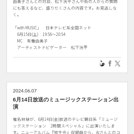
由美子さんとの対談、松下洸平さんや街の人からの質問
にも答えるなど、盛りだくさんの内容です。お見逃しな
く。
「with MUSIC」 日本テレビ系全国ネット
6月15日(土) 19:56～20:54
MC 有働由美子
アーティストナビゲーター 松下洸平
2024.06.07
6月14日放送のミュージックステーション出
演
椎名林檎が、6月14日(金)放送のテレビ朝日系「ミュージ
ックステーション 2時間スペシャル」に出演いたしま
す。ニューアルバム『放生会』収録曲から、AIさんとのコ