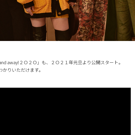
 and away!２Ｏ２Ｏ」も、２Ｏ２１年元旦より公開スタート。
わかりいただけます。