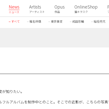
News
Artists
Opus
OnlineShop
アーティスト
作品
猫キヲスク
ニュース
すべて
椎名林檎
東京事変
成田悠輔
稲垣亮弐
変が知りたい。
ルフルアルバムを制作中とのこと。そこでの近影が、こちらの写真