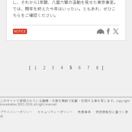
し、それから1年間、八面六臂の活動を見せた東京事変。
では、閏年を終えた今年はいったい。ともあれ、ぜひこ
ちらをご確認ください。
[
]
1
2
3
4
5
6
7
8
このサイトで使用されている画像・文章を無断で転載・引用する事を禁じます。
copy right
kronekodow 2003-2026 all right reserved
プライバシーポリシー
セキュリティーポリシー
免責事項
特定商取引に基づく表
示