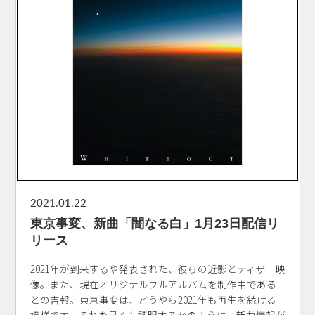
2021.01.22
東京事変、新曲「闇なる白」1月23日配信リ
リース
2021年が到来するや発表された、彼らの近影とティザー映
像。また、現在オリジナルフルアルバムを制作中である
との吉報。東京事変は、どうやら2021年も再生を続ける