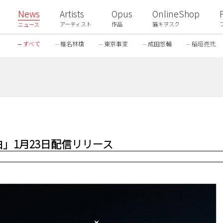
News
Artists
Opus
OnlineShop
アーティスト
作品
猫キヲスク
ニュース
すべて
椎名林檎
東京事変
成田悠輔
稲垣亮弐
」1月23日配信リリース