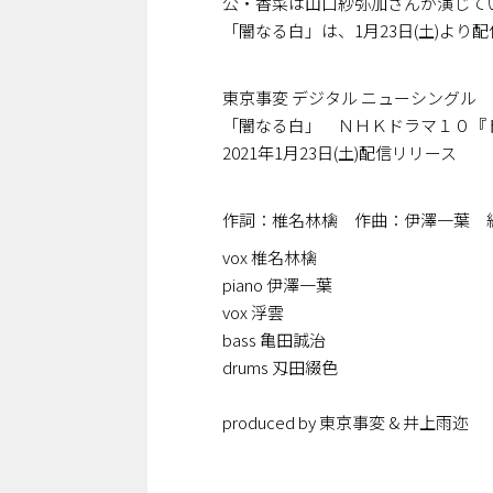
公・香菜は山口紗弥加さんが演じて
「闇なる白」は、1月23日(土)よ
東京事変 デジタル ニューシングル
「闇なる白」 ＮＨＫドラマ１０『
2021年1月23日(土)配信リリース
作詞：椎名林檎 作曲：伊澤一葉
vox 椎名林檎
piano 伊澤一葉
vox 浮雲
bass 亀田誠治
drums 刄田綴色
produced by 東京事変 & 井上雨迩