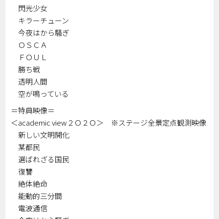
閃光少女
キラーチューン
今夜はから騒ぎ
ＯＳＣＡ
ＦＯＵＬ
勝ち戦
透明人間
空が鳴っている
＝特典映像＝
＜academic view２Ｏ２Ｏ＞ ※ステージ全景定点観測映像
新しい文明開化
某都民
選ばれざる国民
復讐
絶体絶命
能動的三分間
電波通信