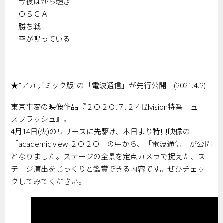
今夜はから騒ぎ
ＯＳＣＡ
勝ち戦
空が鳴っている
★”アカデミック版”の「電波通信」が先行公開 (2021.4.2)
東京事変の映像作品『２Ｏ２Ｏ.７.２４閏vision特番ニュー
スフラッシュ』。
4月14日(火)のリリースに先駆け、本日より特典映像の
「academic view ２Ｏ２Ｏ」の中から、「電波通信」が公開
となりました。ステージの全景を定点カメラで捉えた、ス
テージ演出をじっくりと鑑賞できる内容です。ぜひチェッ
クしてみてください。