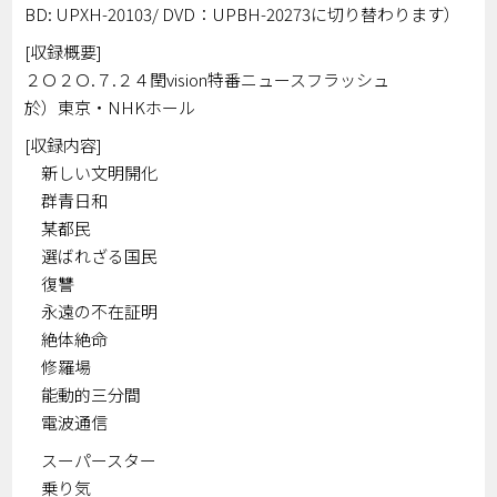
BD: UPXH-20103/ DVD：UPBH-20273に切り替わります）
[収録概要]
２Ｏ２Ｏ.７.２４閏vision特番ニュースフラッシュ
於）東京・NHKホール
[収録内容]
新しい文明開化
群青日和
某都民
選ばれざる国民
復讐
永遠の不在証明
絶体絶命
修羅場
能動的三分間
電波通信
スーパースター
乗り気