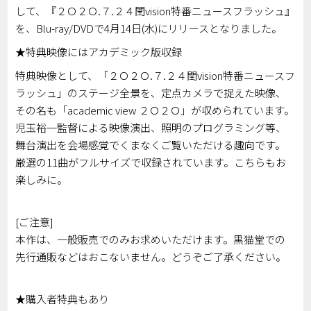
して、『２Ｏ２Ｏ.７.２４閏vision特番ニュースフラッシュ』
を、Blu-ray/DVDで4月14日(水)にリリースとなりました。
★特典映像にはアカデミック版収録
特典映像として、「２Ｏ２Ｏ.７.２４閏vision特番ニュースフ
ラッシュ」のステージ全景を、定点カメラで捉えた映像、
その名も「academic view ２Ｏ２Ｏ」が収められています。
児玉裕一監督による映像演出、照明のプログラミング等、
舞台演出を会場感覚でくまなくご覧いただける趣向です。
厳選の11曲がフルサイズで収録されています。こちらもお
楽しみに。
[ご注意]
本作は、一般販売でのみお求めいただけます。黒猫堂での
先行通販などはおこないません。どうぞご了承ください。
★購入者特典もあり