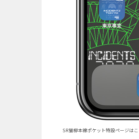
SR猫柳本線ポケット特設ページは
こ