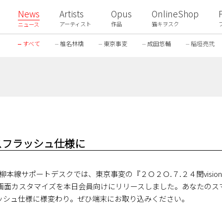
News
Artists
Opus
OnlineShop
アーティスト
作品
猫キヲスク
ニュース
すべて
椎名林檎
東京事変
成田悠輔
稲垣亮弐
スフラッシュ仕様に
柳本線サポートデスクでは、東京事変の『２Ｏ２Ｏ.７.２４閏visi
画面カスタマイズを本日会員向けにリリースしました。あなたのス
ッシュ仕様に様変わり。ぜひ端末にお取り込みください。