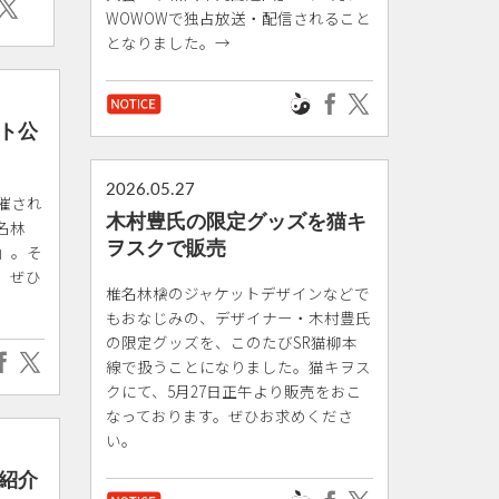
WOWOWで独占放送・配信されること
となりました。→
ト公
2026.05.27
開催され
木村豊氏の限定グッズを猫キ
名林
ヲスクで販売
」。そ
。ぜひ
椎名林檎のジャケットデザインなどで
もおなじみの、デザイナー・木村豊氏
の限定グッズを、このたびSR猫柳本
線で扱うことになりました。猫キヲス
クにて、5月27日正午より販売をおこ
なっております。ぜひお求めくださ
い。
紹介