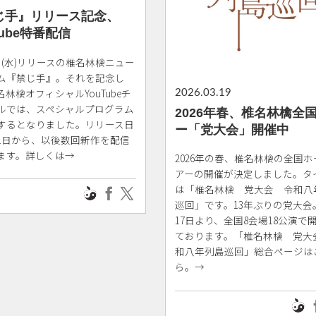
じ手』リリース記念、
Tube特番配信
1日(水)リリースの椎名林檎ニュー
ム『禁じ手』。それを記念し
林檎オフィシャルYouTubeチ
2026.03.19
ルでは、スペシャルプログラム
2026年春、椎名林檎全
するとなりました。リリース日
ー「党大会」開催中
11日から、以後数回新作を配信
ます。詳しくは→
2026年の春、椎名林檎の全国
アーの開催が決定しました。タ
は「椎名林檎 党大会 令和八
巡回」です。13年ぶりの党大会
17日より、全国8会場18公演で
ております。「椎名林檎 党大
和八年列島巡回」総合ページは
ら。→