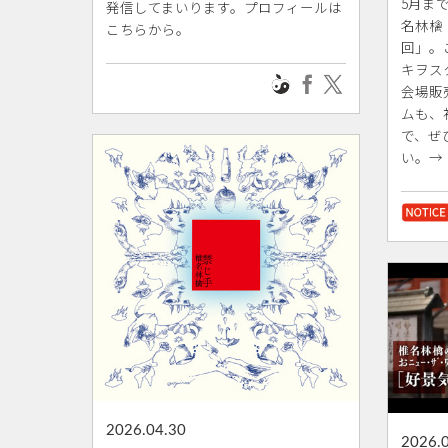
5月ま
発信してまいります。プロフィールは
名林檎
こちらから。
回」。
キヲス
会場販
ムも、
で、ぜ
い。→
2026.04.30
2026.