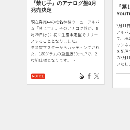
『禁じ手』のアナログ盤8月
『禁
発売決定
You
現在発売中の椎名林檎のニューアルバ
3月1
ム『禁じ手』。そのアナログ盤が、8
アルバ
月26日(水)に初回生産限定盤でリリー
て、椎名
スすることとなりました。
ャンネ
高音質マスターからカッティングされ
を配信
た、180グラムの重量版30cmLPで、2
の3月
枚組仕様となります。→
いたし