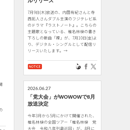
ルリリース
7月9日(木)放送の、内田有紀さんと寺
西拓人さんダブル主演のフジテレビ系
のドラマ『ラストノート』。こちらの
主題歌となっている、椎名林檎の書き
下ろしの新曲「裸」が、7月10日(金)よ
り、デジタル・シングルとして配信リ
リースいたします。→
開
2026.06.27
「党大会」がWOWOWで8月
放送決定
の
今年3月から5月にかけて開催された、
椎名林檎の全国ツアー「椎名林檎 党
大会 令和八年列島巡回」が、8月に