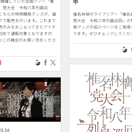
で開催していた全国ツアー「椎
中
 党大会 令和八年列島巡
こちらの特殊開発グッズが、猫
椎名林檎のライブツアー「椎
クで販売を行います。これまで
党大会 令和八年列島巡回」の
売のみをおこなってきたアイテ
発グッズの紹介ページをご用意
初めて通販対象となりますの
ります。ぜひチェックしてくだ
ひこの機会のお買い求めくださ
03.16