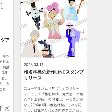
国ツア
ホールツ
イトル
2026.03.11
年列島
椎名林檎の新作LINEスタンプ
。3月
開催し
リリース
会 令
ニューアルバム『禁じ手』のリリー
こち
ス、そして「椎名林檎 党大会 令和
八年列島巡回」の開催と、一大事が重
なる2026年3月の椎名林檎。それを記
念し、LINEアルバムの新作をご用意し