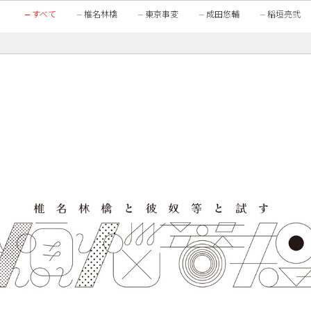
すべて
椎名林檎
東京事変
成田悠輔
稲垣亮弐