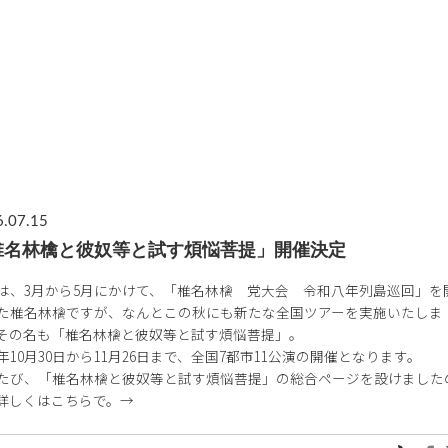
.07.15
椎名林檎と彼奴等と試す煩悩菩提」開催決定
は、3月から5月にかけて、「椎名林檎 党大会 令和八年列島巡回」を
た椎名林檎ですが、なんとこの秋にも新たな全国ツアーを実施いたしま
その名も「椎名林檎と彼奴等と試す煩悩菩提」。
26年10月30日から11月26日まで、全国7都市11公演の開催となります。
たび、「椎名林檎と彼奴等と試す煩悩菩提」の総合ページを設けました
詳しくはこちらで。→