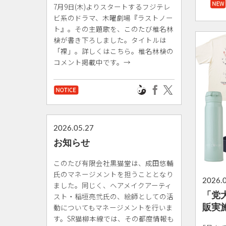
7月9日(木)よりスタートするフジテレ
ビ系のドラマ、木曜劇場『ラストノー
ト』。その主題歌を、このたび椎名林
檎が書き下ろしました。タイトルは
「裸」。詳しくはこちら。椎名林檎の
コメント掲載中です。→
2026.05.27
お知らせ
このたび有限会社黒猫堂は、成田悠輔
氏のマネージメントを担うこととなり
2026.
ました。同じく、ヘアメイクアーティ
「党
スト・稲垣亮弐氏の、絵師としての活
販実
動についてもマネージメントを行いま
す。SR猫柳本線では、その都度情報も