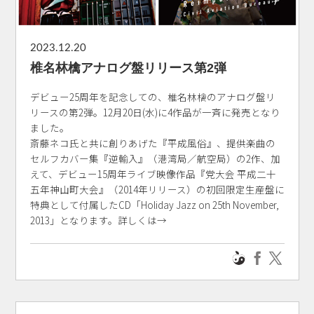
2023.12.20
椎名林檎アナログ盤リリース第2弾
デビュー25周年を記念しての、椎名林檎のアナログ盤リ
リースの第2弾。12月20日(水)に4作品が一斉に発売となり
ました。
斎藤ネコ氏と共に創りあげた『平成風俗』、提供楽曲の
セルフカバー集『逆輸入』（港湾局／航空局）の2作、加
えて、デビュー15周年ライブ映像作品『党大会 平成二十
五年神山町大会』（2014年リリース）の初回限定生産盤に
特典として付属したCD「Holiday Jazz on 25th November,
2013」となります。詳しくは→