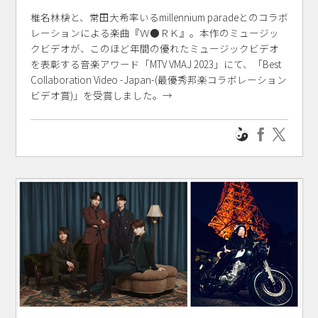
椎名林檎と、常田大希率いるmillennium paradeとのコラボ
レーションによる楽曲『Ｗ●ＲＫ』。本作のミュージッ
クビデオが、このほど年間の優れたミュージックビデオ
を表彰する音楽アワード「MTV VMAJ 2023」にて、「Best
Collaboration Video -Japan-(最優秀邦楽コラボレーション
ビデオ賞)」を受賞しました。→