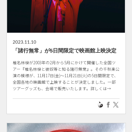
2023.11.10
「諸行無常」が5日間限定で映画館上映決定
椎名林檎が2003年の2月から5月にかけて開催した全国ツ
アー『椎名林檎と彼奴等と知る諸行無常』。その千秋楽公
演の模様が、11月17日(金)～11月21日(火)の5日間限定で、
全国各地の映画館で上映することが決定しました。一部
ツアーグッズも、会場で販売いたします。詳しくは→