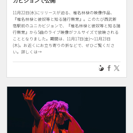
カビジョンで公開
11月22日(水)にリリースが迫る、椎名林檎の映像作品、
『椎名林檎と彼奴等と知る諸行無常』。このたび西武新
宿駅前のユニカビジョンで、『椎名林檎と彼奴等と知る諸
行無常』から5曲のライブ映像がフルサイズで放映される
こととなりました。期間は、11月17日(金)～11月23日
(木)。お近くにお立ち寄りの折などで、ぜひご覧くださ
い。詳しくは→