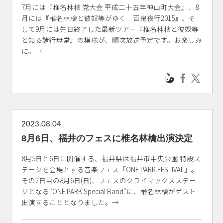
7月には『椎名林檎 党大会 平成二十五年神山町大会』、8
月には『椎名林檎と彼奴等がゆく 百鬼夜行2015』、そ
して9月には先日終了した最新ツアー『椎名林檎と彼奴等
と知る諸行無常』の模様が、順次放送予定です。お楽しみ
に。→
2023.08.04
8月6日、福井のフェスに椎名林檎出演決定
8月5日と6日に開催する、福井県は福井市中央公園 特設ス
テージを会場とする音楽フェス「ONE PARK FESTIVAL」。
その2日目の8月6日(日)、フェスのクライマックスステー
ジとなる"ONE PARK Special Band"に、椎名林檎がゲスト
出演することとなりました。→