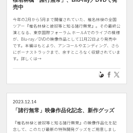
椎名林檎「諸行無常」、Blu-ray／DVDで発
売中
今年の2月から5月まで開催されていた、椎名林檎の全国
ツアー『椎名林檎と彼奴等と知る諸行無常』。その最終公
演となる、東京国際フォーラム ホールAでのライブの模様
が、Blu-ray／DVDの映像作品として11月22日より発売中
です。本編はもとより、アンコールやエンディング、さら
にボーナストラックまで、余すところなく収録されていま
す。詳しくは→
2023.12.14
「諸行無常」映像作品化記念、新作グッズ
『椎名林檎と彼奴等と知る諸行無常』の映像作品化を記
念して、このたび最新の特殊開発グッズをご用意しまし