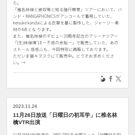
た。
「椎名林檎と彼奴等と知る諸行無常」ツアーにおいて、バ
ンド・MANGAPHONICSがアンコールで着用していた、
keisuke kandaによる衣裳を基に製作した、ジャージ―素
材の4点とな ります。
また、椎名林檎のデビュー20周年記念のアリーナツアー
「(生)林檎博'18 －不惑の余裕－」で販売していた、あの
スト―ル 惑惑△も、今回特別に再販しております。
ただいま猫キヲスクにて販売中。どうぞお求めくださ
い。→
2023.11.24
11月26日放送「日曜日の初耳学」に椎名林
檎VTR出演
11月26日(日)放送の、MBS/TBS系全国ネット「日曜日の初