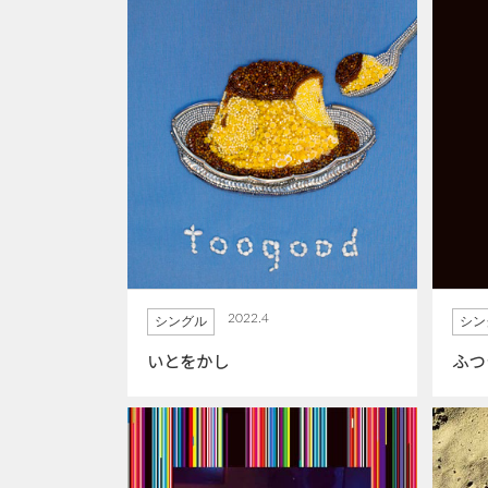
2022.4
シングル
シン
いとをかし
ふつ