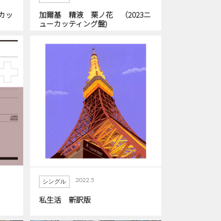
カッ
加爾基 精液 栗ノ花 （2023ニ
ューカッティング盤)
2022.5
シングル
私生活 新訳版