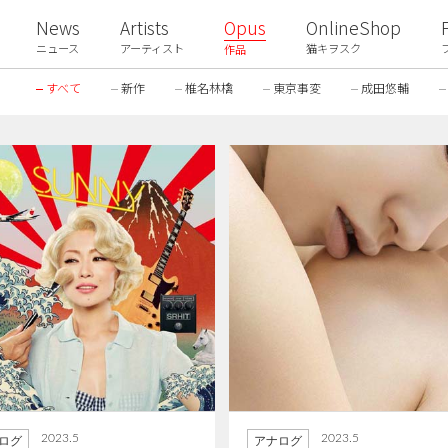
News
Artists
Opus
OnlineShop
ニュース
アーティスト
猫キヲスク
作品
すべて
新作
椎名林檎
東京事変
成田悠輔
2023.5
2023.5
ログ
アナログ