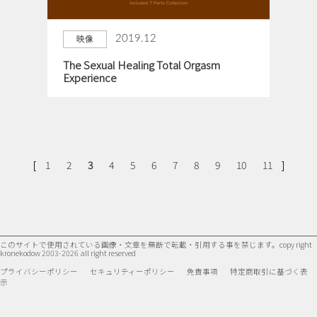
2019.12
映像
The Sexual Healing Total Orgasm
Experience
[
]
1
2
3
4
5
6
7
8
9
10
11
このサイトで使用されている画像・文章を無断で転載・引用する事を禁じます。
copy right
kronekodow 2003-2026 all right reserved
プライバシーポリシー
セキュリティーポリシー
免責事項
特定商取引に基づく表
示