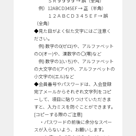
ＳＲ９９９９ → 誤（全角）
例）12ABCD345EF → 正（半角）
１２ＡＢＣＤ３４５ＥＦ→ 誤
（全角）
◆見た目がよく似た文字にはご注意く
ださい。
例) 数字の0(ゼロ)や、アルファベット
のO(オー)や、漢数字の〇(零)など
例) 数字の1(いち)や、アルファベット
の大文字のI(アイ)や、アルファベットの
小文字のl(エル)など
◆会員番号やパスワードは、入会登録
完了メールからそれぞれ文字列をコピ
ーして、項目に貼りつけていただきま
すと、入力ミスを防ぐことができます。
[コピーする際のご注意]
・パスワードの前後に余分なスペー
スが入らないよう、お願いします。